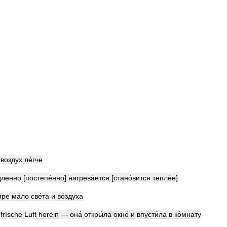
воздух
ле́гче
дленно
[
постепе́нно
]
нагрева́ется
[
стано́вится
тепле́е
]
́ре
ма́ло
све́та
и
во́здуха
frísche
Luft
heréin
—
она́
откры́ла
окно́
и
впусти́ла
в
ко́мнату