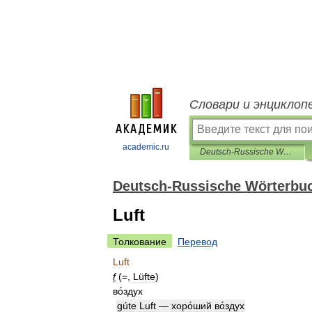
Словари и энциклоп
academic.ru
Deutsch-Russische Wörterbuch der aktiven Wortschatz
Deutsch-Russische Wörterbuc
Luft
Толкование
Перевод
Luft
f
(=,
Lüfte
)
во́здух
gúte
Luft
—
хоро́ший
во́здух