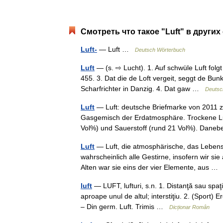
Смотреть что такое "Luft" в других
Luft-
— Luft …
Deutsch Wörterbuch
Luft
— (s. ⇨ Lucht). 1. Auf schwüle Luft folg
455. 3. Dat die de Loft vergeit, seggt de Bu
Scharfrichter in Danzig. 4. Dat gaw …
Deutsc
Luft
— Luft: deutsche Briefmarke von 2011 
Gasgemisch der Erdatmosphäre. Trockene Luf
Vol%) und Sauerstoff (rund 21 Vol%). Dan
Luft
— Luft, die atmosphärische, das Lebens
wahrscheinlich alle Gestirne, insofern wir s
Alten war sie eins der vier Elemente, aus 
luft
— LUFT, lufturi, s.n. 1. Distanţă sau spaţ
aproape unul de altul; interstiţiu. 2. (Sport)
– Din germ. Luft. Trimis …
Dicționar Român