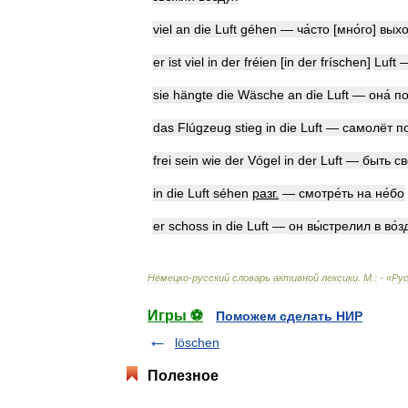
viel
an
die
Luft
géhen
—
ча́сто
[
мно́го
]
выхо
er
ist
viel
in
der
fréien
[
in
der
fríschen
]
Luft
sie
hängte
die
Wäsche
an
die
Luft
—
она́
по
das
Flúgzeug
stieg
in
die
Luft
—
самолёт
п
frei
sein
wie
der
Vógel
in
der
Luft
—
быть
св
in
die
Luft
séhen
разг
.
—
смотре́ть
на
не́бо
er
schoss
in
die
Luft
—
он
вы́стрелил
в
во́з
Немецко
-
русский
словарь
активной
лексики
.
М
.
:
- «
Рус
Игры ⚽
Поможем сделать НИР
löschen
Полезное