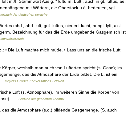
. luft m./f. Stammwort Aus g. * luftu m. Luft , auch in gt. luftus, ae.
ammenhängend mit Wörtern, die Oberstock u.ä. bedeuten, vgl.
terbuch der deutschen sprache
s mhd., ahd. luft, got. luftus, niederl. lucht, aengl. lyft, aisl.
meingerm. Bezeichnung für das die Erde umgebende Gasgemisch ist
unftswörterbuch
: • Die Luft machte mich müde. • Lass uns an die frische Luft
 Körper, weshalb man auch von Luftarten spricht (s. Gase); im
gemenge, das die Atmosphäre der Erde bildet. Die L. ist ein
… …
Meyers Großes Konversations-Lexikon
sche Luft (s. Atmosphäre), im weiteren Sinne die Körper von
. Gase) …
Lexikon der gesamten Technik
s. das die Atmosphäre (s.d.) bildende Gasgemenge. (S. auch