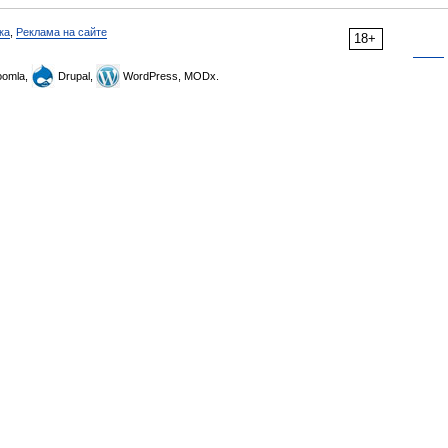
ка
,
Реклама на сайте
18+
omla,
Drupal,
WordPress, MODx.