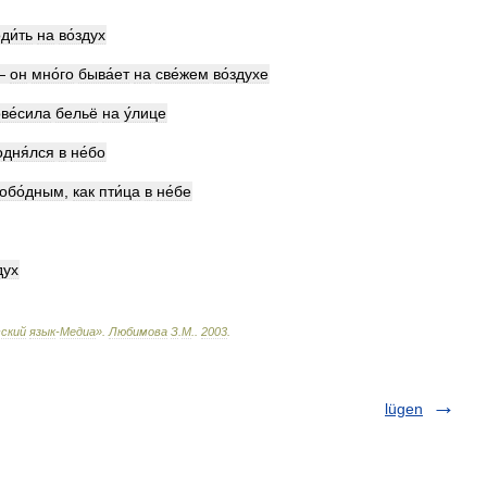
ди́ть
на
во́здух
—
он
мно́го
быва́ет
на
све́жем
во́здухе
ве́сила
бельё
на
у́лице
одня́лся
в
не́бо
обо́дным
,
как
пти́ца
в
не́бе
дух
ский
язык
-
Медиа
»
.
Любимова
З
.
М
.
.
2003
.
lügen