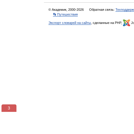
© Академик, 2000-2026
Обратная связь:
Техподдерж
👣 Путешествия
Экспорт словарей на сайты
, сделанные на PHP,
Jo
3