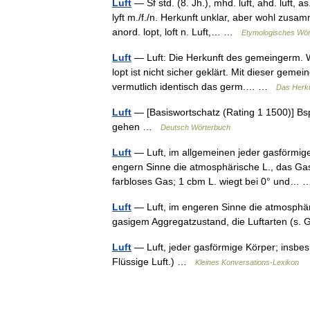
Luft
— Sf std. (8. Jh.), mhd. luft, ahd. luft, as
lyft m./f./n. Herkunft unklar, aber wohl zus
anord. lopt, loft n. Luft,… …
Etymologisches Wör
Luft
— Luft: Die Herkunft des gemeingerm. Worte
lopt ist nicht sicher geklärt. Mit dieser ge
vermutlich identisch das germ.… …
Das Herk
Luft
— [Basiswortschatz (Rating 1 1500)] Bsp.
gehen …
Deutsch Wörterbuch
Luft
— Luft, im allgemeinen jeder gasförmige
engern Sinne die atmosphärische L., das Gas
farbloses Gas; 1 cbm L. wiegt bei 0° und
Luft
— Luft, im engeren Sinne die atmosphäri
gasigem Aggregatzustand, die Luftarten (s
Luft
— Luft, jeder gasförmige Körper; insbe
Flüssige Luft.) …
Kleines Konversations-Lexikon