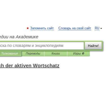
Запомнить сайт
Словарь на свой сайт
RU
едии на Академике
Найти!
Толкования
Переводы
Книги
Игры ⚽
h der aktiven Wortschatz