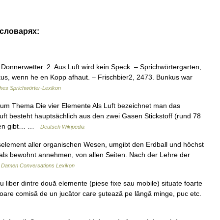
 словарях:
t Donnerwetter. 2. Aus Luft wird kein Speck. – Sprichwörtergarten,
nkus, wenn he en Kopp afhaut. – Frischbier2, 2473. Bunkus war
hes Sprichwörter-Lexikon
zum Thema Die vier Elemente Als Luft bezeichnet man das
t besteht hauptsächlich aus den zwei Gasen Stickstoff (rund 78
eben gibt… …
Deutsch Wikipedia
element aller organischen Wesen, umgibt den Erdball und höchst
ie als bewohnt annehmen, von allen Seiten. Nach der Lehre der
…
Damen Conversations Lexikon
iu liber dintre două elemente (piese fixe sau mobile) situate foarte
 Eroare comisă de un jucător care şutează pe lângă minge, puc etc.