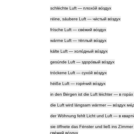
schléchte
Luft
—
плохо́й
во́здух
réine
,
sáubere
Luft
—
чи́стый
во́здух
frísche
Luft
—
све́жий
во́здух
wárme
Luft
—
тёплый
во́здух
kálte
Luft
—
холо́дный
во́здух
gesúnde
Luft
—
здоро́вый
во́здух
tróckene
Luft
—
сухо́й
во́здух
héiße
Luft
—
горя́чий
во́здух
in
den
Bérgen
ist
die
Luft
léichter
—
в
гора́х
die
Luft
wird
lángsam
wärmer
—
во́здух
ме́
der
Wóhnung
fehlt
Licht
und
Luft
—
в
кварти
sie
öffnete
das
Fénster
und
ließ
ins
Zímmer
све́жий
во́здух